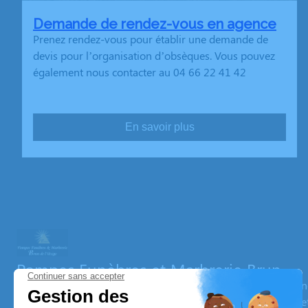
Demande de rendez-vous en agence
Prenez rendez-vous pour établir une demande de
devis pour l’organisation d’obsèques. Vous pouvez
également nous contacter au 04 66 22 41 42
En savoir plus
Pompes Funèbres et Marbrerie Brun
Nos équipes vous aident à honorer la mémoire de la personn
son souvenir dans le respect de ses volontés, de ses valeurs 