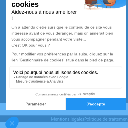
son dernier voyage.
Nos agences
BRUN Pompes Funèbres et Marbrerie de la
Gardonnenque
04 84 88 66 06
pfbrunlacalmette@gmail.com
10 Rue du 11 Novembre 1918 Zac Le Petit Verger –
30190 – La Calmette
4.9/5 – 53 avis
Mentions légales
Politique de traiteme