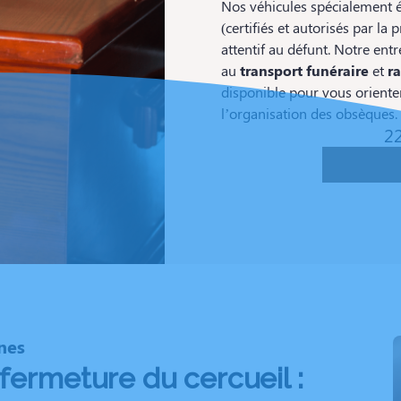
Nos véhicules spécialement é
(certifiés et autorisés par l
attentif au défunt. Notre entr
au
transport funéraire
et
r
disponible pour vous orienter
l’organisation des obsèques.
22
nes
fermeture du cercueil :