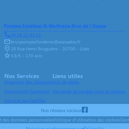
Pompes Funèbres & Marbrerie Brun de l'Uzege
04 66 22 41 42
brunpompesfunebres@wanadoo.fr
28 Rue Henri Bruguière – 30700 – Uzès
4.8/5 – 170 avis
Nos Services
Liens utiles
Organiser des obsèques
Avis de décès
Monuments funéraires
Demande de rendez-vous en agence
Services aux familles
Nos réseaux sociaux
nt des données personnelles
Politique d’utilisation des cookies
Gest
Réalisation et référencement par