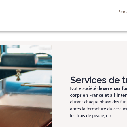
BOUTIQUE
Perm
VILLONS FUNERAIRES
GALERIE
ESPAC
Services de t
Notre société de
services fu
corps en France et à l’inte
durant chaque phase des funér
après la fermeture du cercueil
les frais de péage, etc.