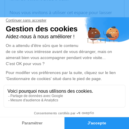
Nous vous invitons à utiliser cet espace pour laisser
vos condoléances, partager des photos souvenirs, une
anecdote ou exprimer vos pensées à travers des
poèmes ou des textes. Cet endroit est un lieu
d'expression dédié à honorer la mémoire de Françoise
BOUET.
Un service de plantation d’arbre hommage est
disponible ici
.
Je rends hommage
Inhumation d'urne
vendredi 22 octobre 2021 à 15h00
1
Cimetière Communal Sanilhac de Sanilhac-
Faire-part
Hommages
Sagriès