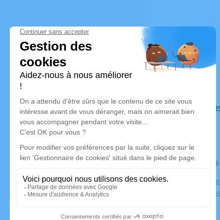
Déroulé de
Le mercred
Crématoriu
30000 Nîm