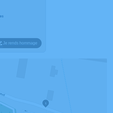
es
Je rends hommage
1