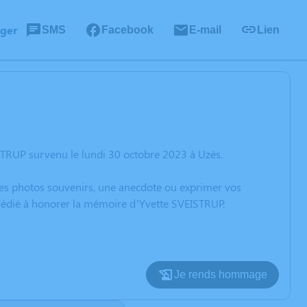
ager
SMS
Facebook
E-mail
Lien
STRUP survenu le lundi 30 octobre 2023 à Uzès.
 des photos souvenirs, une anecdote ou exprimer vos
 dédié à honorer la mémoire d’Yvette SVEISTRUP.
Je rends hommage