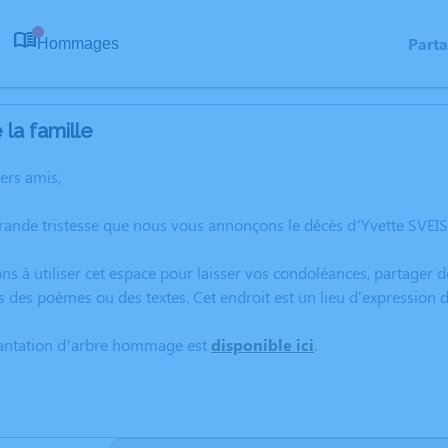
Part
Hommages
0
la famille
hers amis,
rande tristesse que nous vous annonçons le décès d’Yvette SVEI
ns à utiliser cet espace pour laisser vos condoléances, partager
s des poèmes ou des textes. Cet endroit est un lieu d'expression
lantation d’arbre hommage est
disponible ici
.