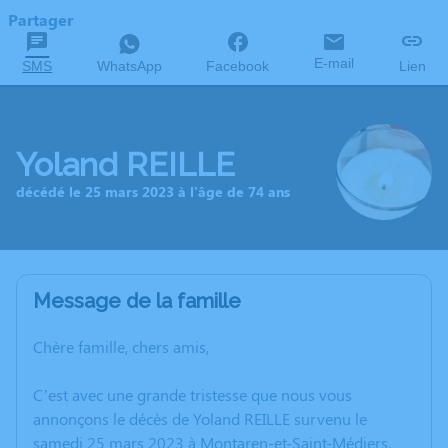
Partager
E-mail
SMS
WhatsApp
Facebook
Lien
Yoland REILLE
décédé le 25 mars 2023 à l'âge de 74 ans
Message de la famille
Chère famille, chers amis,
C’est avec une grande tristesse que nous vous
annonçons le décès de Yoland REILLE survenu le
samedi 25 mars 2023 à Montaren-et-Saint-Médiers.