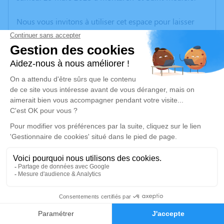
Nous vous invitons à utiliser cet espace pour laisser
vos condoléances, partager des photos souvenirs, une
anecdote ou exprimer vos pensées à travers des
poèmes ou des textes. Cet endroit est un lieu
d'expression dédié à honorer la mémoire de Yoland
REILLE.
Un service de plantation d’arbre hommage est
disponible ici
.
Je rends hommage
Crémation
mercredi 29 mars 2023 à 09h00
1
Crématorium de Nimes - Gard de Nîmes
Faire-part
Hommages
490 Rue Max Chabaud