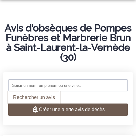
NOS SERVICES
Avis d’obsèques de Pompes
ORGANISER DES OBSÈQUES
NOS AGENCES
Funèbres et Marbrerie Brun
à Saint-Laurent-la-Vernède
PRÉVOIR SES OBSÈQUES
UZÈS
NOS PAVILLONS FUNERAIRES
(30)
MONUMENTS FUNÉRAIRES
LA CALMETTE
UZÈS
GALERIE
SERVICES AUX FAMILLES
BOUTIQUE
LA CALMETTE
ESPACES HOMMAGES
Rechercher un avis
Créer une alerte avis de décès