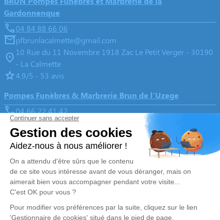
BRUN Pompes Funèbres et Marbrerie de la
Gardonnenque
04 84 88 66 06
pfbrunlacalmette@gmail.com
10 Rue du 11 Novembre 1918 Zac Le Petit Verger - 30190
- La Calmette
4.9/5 - 53 avis
Pompes Funèbres & Marbrerie Brun de l'Uzege
04 66 22 41 42
brunpompesfunebres@wanadoo.fr
28 Rue Henri Bruguière - 30700 - Uzès
4.8/5 - 170 avis
Nos Services
Liens utiles
Organiser des obsèques
Avis de décès
Monuments funéraires
Demande de rendez-vous en
agence
Services aux familles
Nos réseaux sociaux