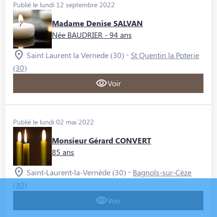
Publié le lundi 12 septembre 2022
Madame Denise SALVAN
Née BAUDRIER
- 94 ans
-
Saint Laurent la Vernede (30)
St Quentin la Poterie
(30)
Voir
Publié le lundi 02 mai 2022
Monsieur Gérard CONVERT
85 ans
-
Saint-Laurent-la-Vernède (30)
Bagnols-sur-Cèze
(30)
Voir