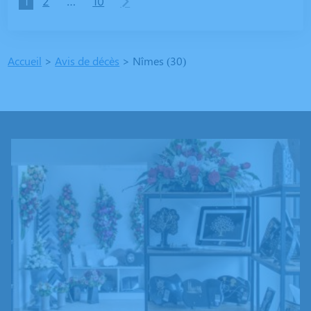
1
2
…
10
Accueil
>
Avis de décès
>
Nîmes (30)