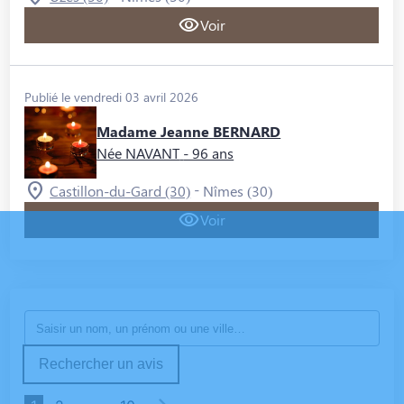
Voir
Publié le vendredi 03 avril 2026
Madame Jeanne BERNARD
Née NAVANT
- 96 ans
-
Castillon-du-Gard (30)
Nîmes (30)
Voir
Rechercher un avis