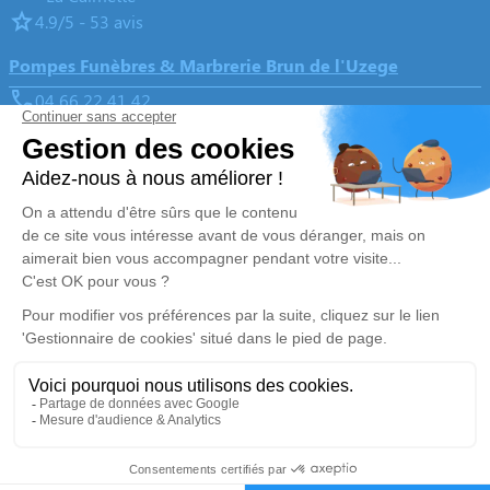
4.9/5 - 53 avis
Pompes Funèbres & Marbrerie Brun de l'Uzege
04 66 22 41 42
brunpompesfunebres@wanadoo.fr
28 Rue Henri Bruguière - 30700 - Uzès
4.8/5 - 170 avis
Nos Services
Liens utiles
Organiser des obsèques
Avis de décès
Monuments funéraires
Demande de rendez-vous en
agence
Services aux familles
Nos réseaux sociaux
Mentions légales
Politique de traitement des données personnelles
Politique d’utilisation des cookies
Gestionnaire de cookies
Zone d'intervention