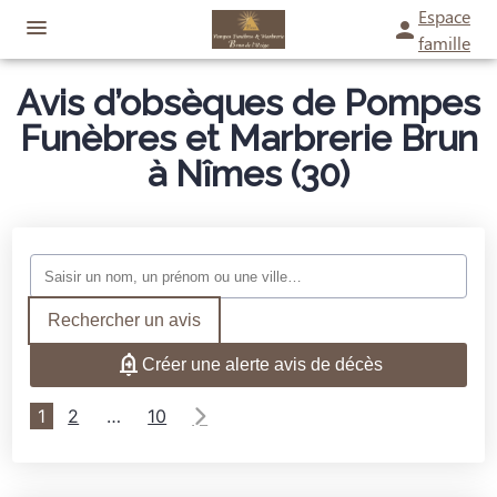
Espace
famille
Avis d’obsèques de Pompes
NOS SERVICES
Funèbres et Marbrerie Brun
à Nîmes (30)
ORGANISER DES OBSÈQUES
NOS AGENCES
PRÉVOIR SES OBSÈQUES
UZÈS
NOS PAVILLONS FUNERAIRES
MONUMENTS FUNÉRAIRES
LA CALMETTE
UZÈS
Rechercher un avis
GALERIE
SERVICES AUX FAMILLES
Créer une alerte avis de décès
BOUTIQUE
LA CALMETTE
ESPACES HOMMAGES
1
2
…
10