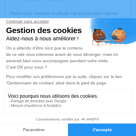
Nous vous invitons à utiliser cet espace pour laisser
vos condoléances, partager des photos souvenirs, une
anecdote ou exprimer vos pensées à travers des
poèmes ou des textes. Cet endroit est un lieu
d'expression dédié à honorer la mémoire de Roland
BERTRAND.
Un service de plantation d’arbre hommage est
disponible ici
.
Je rends hommage
Cérémonie religieuse
vendredi 21 juillet 2023 à 09h30
1
Église Sainte Perpétue de Nîmes
Faire-part
Hommages
Boulevard de Prague