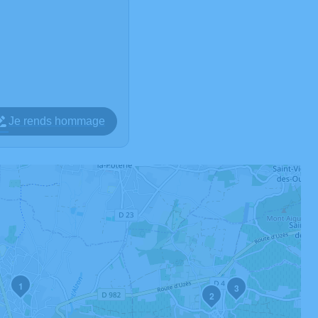
Je rends hommage
1
3
2