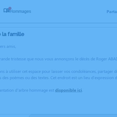
Part
Hommages
0
la famille
hers amis,
grande tristesse que nous vous annonçons le décès de Roger ABA
ns à utiliser cet espace pour laisser vos condoléances, partager
s des poèmes ou des textes. Cet endroit est un lieu d'expressio
lantation d’arbre hommage est
disponible ici
.