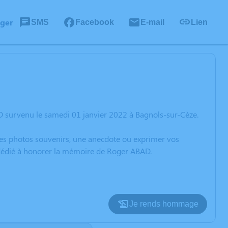
ager
SMS
Facebook
E-mail
Lien
D survenu le samedi 01 janvier 2022 à Bagnols-sur-Cèze.
 des photos souvenirs, une anecdote ou exprimer vos
n dédié à honorer la mémoire de Roger ABAD.
Je rends hommage