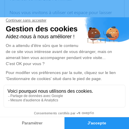
Nous vous invitons à utiliser cet espace pour laisser
vos condoléances, partager des photos souvenirs, une
anecdote ou exprimer vos pensées à travers des
poèmes ou des textes. Cet endroit est un lieu
d'expression dédié à honorer la mémoire de Robert
CHARRETIER.
Un service de plantation d’arbre hommage est
disponible ici
.
Je rends hommage
Cérémonie civile
lundi 13 mai 2024 à 12h00
7
Crématorium de Nimes - Gard de Nîmes
Faire-part
Hommages
490 Rue Max Chabaud