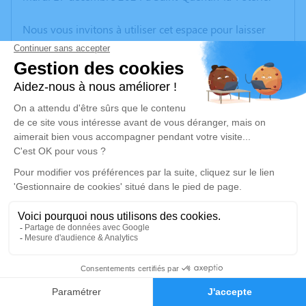
Nous vous invitons à utiliser cet espace pour laisser
vos condoléances, partager des photos souvenirs, une
anecdote ou exprimer vos pensées à travers des
poèmes ou des textes. Cet endroit est un lieu
d'expression dédié à honorer la mémoire de Robert
BRAHIC.
Un service de plantation d’arbre hommage est
disponible ici
.
Je rends hommage
Cérémonie religieuse
vendredi 20 décembre 2024 à 14h00
5
Église Saint Quentin de Saint-Quentin-la-
Faire-part
Hommages
Poterie