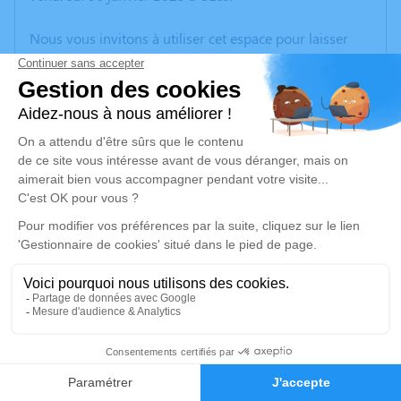
Nous vous invitons à utiliser cet espace pour laisser
vos condoléances, partager des photos souvenirs, une
anecdote ou exprimer vos pensées à travers des
poèmes ou des textes. Cet endroit est un lieu
d'expression dédié à honorer la mémoire de Renaud
LAVANDET.
Un service de plantation d’arbre hommage est
disponible ici
.
Je rends hommage
Cérémonie religieuse
jeudi 12 janvier 2023 à 17h00
10
Crématorium d'Alès de Saint-Martin-de-
Faire-part
Hommages
Valgalgues