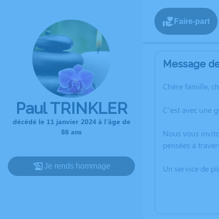
Faire-part
Message de 
Chère famille, c
Paul TRINKLER
C’est avec une g
décédé le 11 janvier 2024 à l'âge de
86 ans
Nous vous invito
pensées à traver
Je rends hommage
Un service de p