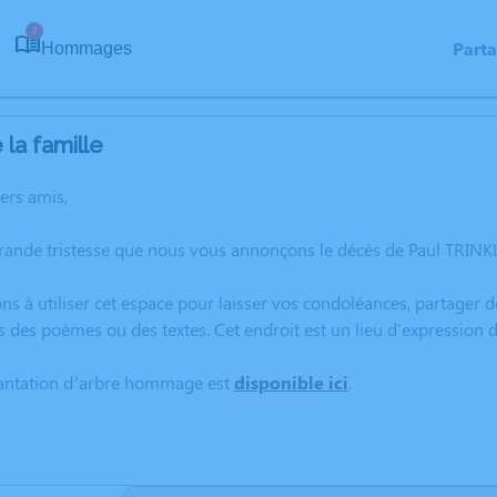
2
Part
Hommages
la famille
hers amis,
rande tristesse que nous vous annonçons le décès de Paul TRINK
ns à utiliser cet espace pour laisser vos condoléances, partager
s des poèmes ou des textes. Cet endroit est un lieu d'expression
lantation d’arbre hommage est
disponible ici
.