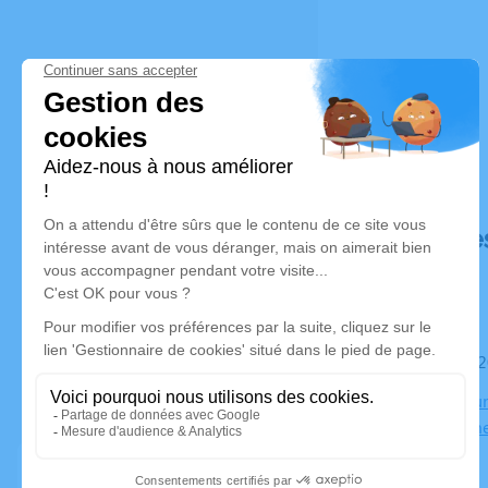
Déroulé de
Le samedi 
Crématoriu
30000 Nîm