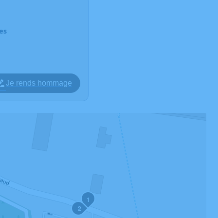
es
Je rends hommage
1
2