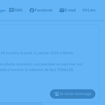
ager
SMS
Facebook
E-mail
Lien
LER survenu le jeudi 11 janvier 2024 à Nîmes.
 des photos souvenirs, une anecdote ou exprimer vos
 dédié à honorer la mémoire de Paul TRINKLER.
Je rends hommage