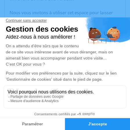
Nous vous invitons à utiliser cet espace pour laisser
vos condoléances, partager des photos souvenirs, une
anecdote ou exprimer vos pensées à travers des
poèmes ou des textes. Cet endroit est un lieu
d'expression dédié à honorer la mémoire de Monique
GASTAUD.
Un service de plantation d’arbre hommage est
disponible ici
.
Je rends hommage
Cérémonie religieuse
mercredi 13 mars 2024 à 15h00
10
Temple d'Uzès
Faire-part
Hommages
Avenue de la Libération