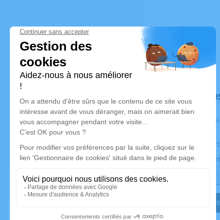
Déroulé de
Les inform
Activez une aler
Recevoir une aler
Je veux êtr