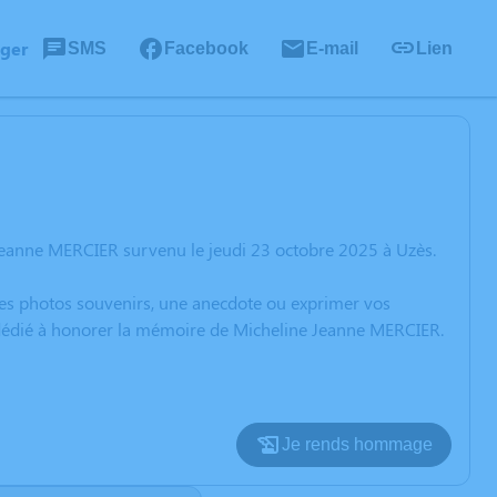
ager
SMS
Facebook
E-mail
Lien
Jeanne MERCIER survenu le jeudi 23 octobre 2025 à Uzès.
 des photos souvenirs, une anecdote ou exprimer vos
n dédié à honorer la mémoire de Micheline Jeanne MERCIER.
Je rends hommage