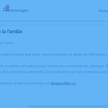
2
Part
Hommages
la famille
hers amis,
grande tristesse que nous vous annonçons le décès de Micheline 
ns à utiliser cet espace pour laisser vos condoléances, partager
s des poèmes ou des textes. Cet endroit est un lieu d'expressio
lantation d’arbre hommage est
disponible ici
.