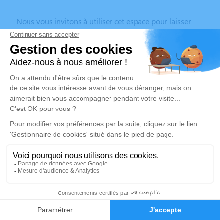
Nous vous invitons à utiliser cet espace pour laisser
vos condoléances, partager des photos souvenirs, une
anecdote ou exprimer vos pensées à travers des
poèmes ou des textes. Cet endroit est un lieu
d'expression dédié à honorer la mémoire de Michel
MASSIAS.
Un service de plantation d’arbre hommage est
disponible ici
.
Je rends hommage
Cérémonie civile
lundi 12 décembre 2022 à 10h30
26
Cimetière d'Uzès
Faire-part
Hommages
Chemin du Peiroulet