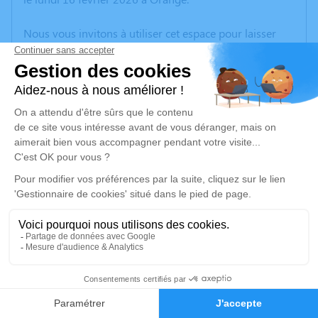
Nous vous invitons à utiliser cet espace pour laisser
vos condoléances, partager des photos souvenirs, une
anecdote ou exprimer vos pensées à travers des
poèmes ou des textes. Cet endroit est un lieu
d'expression dédié à honorer la mémoire de Marie-
Claire BRECHT.
Un service de plantation d’arbre hommage est
disponible ici
.
Je rends hommage
Cérémonie religieuse
vendredi 20 février 2026 à 14h30
22
Eglise de La Bruguière
Faire-part
Hommages
Ravel