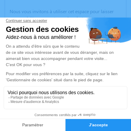
Nous vous invitons à utiliser cet espace pour laisser
vos condoléances, partager des photos souvenirs, une
anecdote ou exprimer vos pensées à travers des
poèmes ou des textes. Cet endroit est un lieu
d'expression dédié à honorer la mémoire de Marcelle
GENEVOIS.
Un service de plantation d’arbre hommage est
disponible ici
.
Je rends hommage
Cérémonie religieuse
vendredi 18 février 2022 à 11h00
3
Église Saint Etienne d'Uzès
30700 Uzès
Faire-part
Hommages