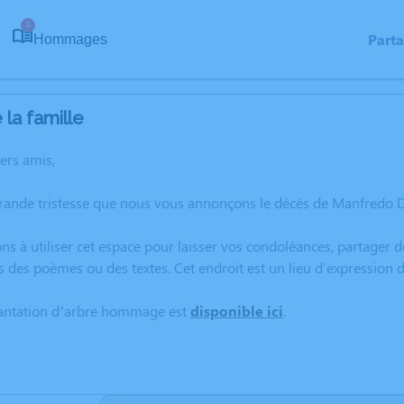
2
Part
Hommages
la famille
hers amis,
grande tristesse que nous vous annonçons le décès de Manfredo 
ns à utiliser cet espace pour laisser vos condoléances, partager
s des poèmes ou des textes. Cet endroit est un lieu d'expressio
lantation d’arbre hommage est
disponible ici
.