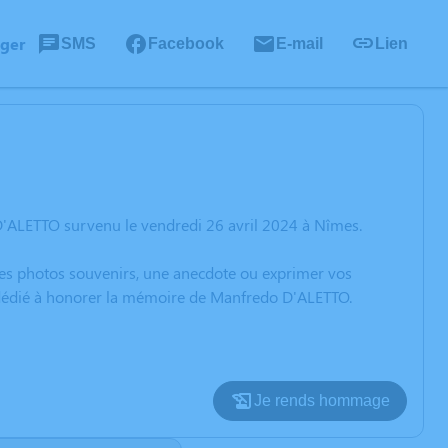
ager
SMS
Facebook
E-mail
Lien
D'ALETTO survenu le vendredi 26 avril 2024 à Nîmes.
 des photos souvenirs, une anecdote ou exprimer vos
n dédié à honorer la mémoire de Manfredo D'ALETTO.
Je rends hommage