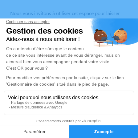
Nous vous invitons à utiliser cet espace pour laisser
vos condoléances, partager des photos souvenirs, une
anecdote ou exprimer vos pensées à travers des
poèmes ou des textes. Cet endroit est un lieu
d'expression dédié à honorer la mémoire de Laurette
CALDERON.
Un service de plantation d’arbre hommage est
disponible ici
.
Je rends hommage
Cérémonie religieuse
vendredi 14 novembre 2025 à 15h00
6
Cathédrale Saint Théodorit d'Uzès
Faire-part
Hommages
Place de l'Evêché