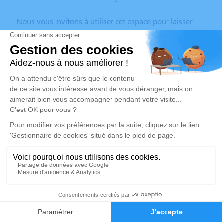
Nous vous invitons à utiliser cet espace pour laisser
vos condoléances, partager des photos souvenirs, une
anecdote ou exprimer vos pensées à travers des
poèmes ou des textes. Cet endroit est un lieu
d'expression dédié à honorer la mémoire de Julien
TRIBOLET.
Un service de plantation d’arbre hommage est
disponible ici
.
Je rends hommage
Cérémonie civile
samedi 29 avril 2023 à 11h00
3
Cimetière d'Uzès
Faire-part
Hommages
Chemin du Peiroulet