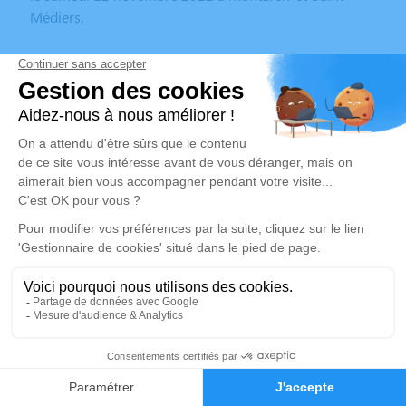
Médiers.
Nous vous invitons à utiliser cet espace pour laisser
vos condoléances, partager des photos souvenirs, une
anecdote ou exprimer vos pensées à travers des
poèmes ou des textes. Cet endroit est un lieu
d'expression dédié à honorer la mémoire de Jean-
François CLUTIER.
Un service de plantation d’arbre hommage est
disponible ici
.
Je rends hommage
Cérémonie religieuse
2
vendredi 18 novembre 2022 à 11h00
Faire-part
Hommages
Église Saint André et Saint Médiers de