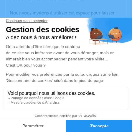
Nous vous invitons à utiliser cet espace pour laisser
vos condoléances, partager des photos souvenirs, une
anecdote ou exprimer vos pensées à travers des
poèmes ou des textes. Cet endroit est un lieu
d'expression dédié à honorer la mémoire d’Henri
STAMBOULI.
Un service de plantation d’arbre hommage est
disponible ici
.
Je rends hommage
Cérémonie religieuse
mardi 28 novembre 2023 à 15h00
29
Cathédrale Saint Théodorit d'Uzès
Faire-part
Hommages
Place de l'Evêché