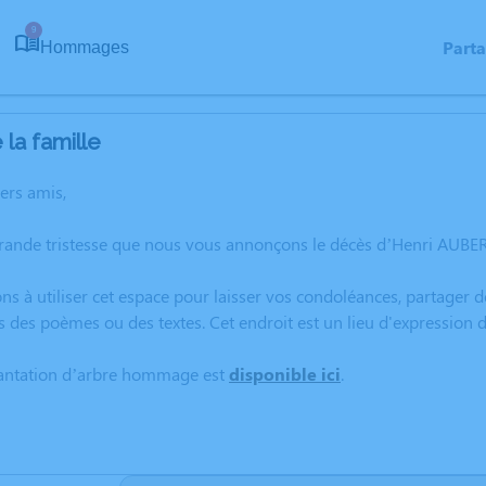
9
Part
Hommages
la famille
hers amis,
grande tristesse que nous vous annonçons le décès d’Henri AUBER
ns à utiliser cet espace pour laisser vos condoléances, partager
s des poèmes ou des textes. Cet endroit est un lieu d'expressio
lantation d’arbre hommage est
disponible ici
.