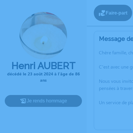
Faire-part
Message de 
Chère famille, c
Henri AUBERT
C’est avec une 
décédé le 23 août 2024 à l'âge de 86
ans
Nous vous invito
pensées à traver
Je rends hommage
Un service de p