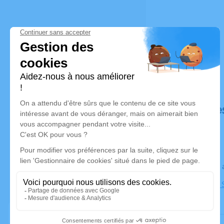
Déroulé de
Le jeudi 2
Cathédrale S