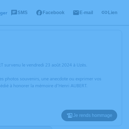
ager
SMS
Facebook
E-mail
Lien
T survenu le vendredi 23 août 2024 à Uzès.
 des photos souvenirs, une anecdote ou exprimer vos
n dédié à honorer la mémoire d’Henri AUBERT.
Je rends hommage