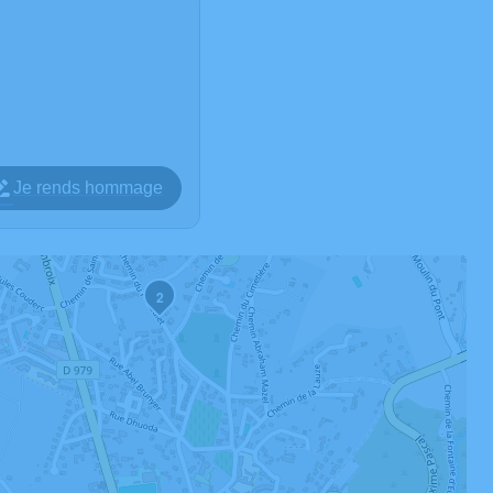
Je rends hommage
2