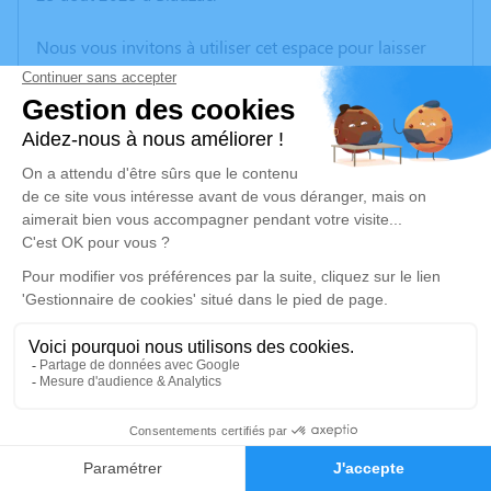
Nous vous invitons à utiliser cet espace pour laisser
vos condoléances, partager des photos souvenirs, une
anecdote ou exprimer vos pensées à travers des
poèmes ou des textes. Cet endroit est un lieu
d'expression dédié à honorer la mémoire d’Henri
BOUNIOL.
Un service de plantation d’arbre hommage est
disponible ici
.
Je rends hommage
Cérémonie religieuse
mardi 02 septembre 2025 à 14h30
2
Eglise de Blauzac
Faire-part
Hommages
Rue de l'Église