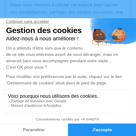
Nous vous invitons à utiliser cet espace pour laisser
vos condoléances, partager des photos souvenirs, une
anecdote ou exprimer vos pensées à travers des
poèmes ou des textes. Cet endroit est un lieu
d'expression dédié à honorer la mémoire de Gisèle
COTTIN.
Un service de plantation d’arbre hommage est
disponible ici
.
Je rends hommage
Cérémonie religieuse
lundi 16 janvier 2023 à 15h00
Cathédrale Saint Théodorit d'Uzès
10
Place de l'Evêché
30700 Uzès
Faire-part
Hommages