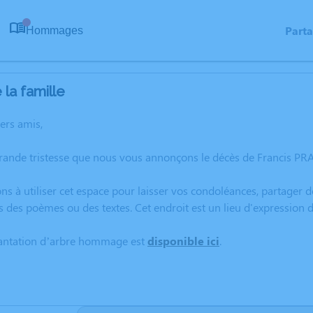
Part
Hommages
0
la famille
hers amis,
rande tristesse que nous vous annonçons le décès de Francis PR
ns à utiliser cet espace pour laisser vos condoléances, partager
s des poèmes ou des textes. Cet endroit est un lieu d'expressio
lantation d’arbre hommage est
disponible ici
.