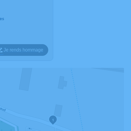
es
Je rends hommage
1