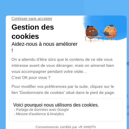
Déroulé de
Le vendred
Crématoriu
30000 Nîm