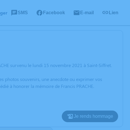
ager
SMS
Facebook
E-mail
Lien
ACHE survenu le lundi 15 novembre 2021 à Saint-Siffret.
 des photos souvenirs, une anecdote ou exprimer vos
n dédié à honorer la mémoire de Francis PRACHE.
Je rends hommage