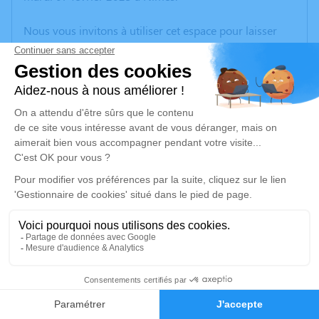
Nous vous invitons à utiliser cet espace pour laisser
vos condoléances, partager des photos souvenirs, une
anecdote ou exprimer vos pensées à travers des
poèmes ou des textes. Cet endroit est un lieu
d'expression dédié à honorer la mémoire d’Edmond
PUJOLAS.
Un service de plantation d’arbre hommage est
disponible ici
.
Je rends hommage
Crémation
mardi 14 février 2023 à 15h00
8
Crématorium de Nimes - Gard de Nîmes
Faire-part
Hommages
490 Rue Max Chabaud