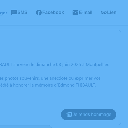
ager
SMS
Facebook
E-mail
Lien
BAULT survenu le dimanche 08 juin 2025 à Montpellier.
 des photos souvenirs, une anecdote ou exprimer vos
on dédié à honorer la mémoire d’Edmond THIBAULT.
Je rends hommage