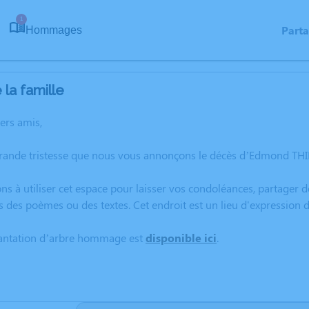
1
Part
Hommages
la famille
hers amis,
grande tristesse que nous vous annonçons le décès d’Edmond THI
ns à utiliser cet espace pour laisser vos condoléances, partager
s des poèmes ou des textes. Cet endroit est un lieu d'expressi
lantation d’arbre hommage est
disponible ici
.