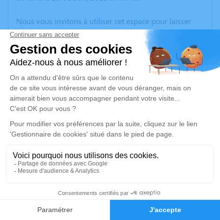
Nous vous invitons à utiliser cet espace pour laisser
vos condoléances, partager des photos souvenirs, une
anecdote ou exprimer vos pensées à travers des
poèmes ou des textes. Cet endroit est un lieu
d'expression dédié à honorer la mémoire de Danièle
FRANCO.
Un service de plantation d’arbre hommage est
disponible ici
.
Je rends hommage
Crémation
jeudi 19 octobre 2023 à 09h00
4
Crématorium de Nimes - Gard de Nîmes
Faire-part
Hommages
490 Rue Max Chabaud