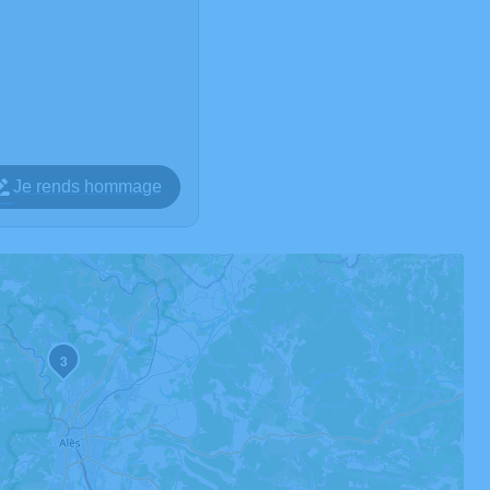
Je rends hommage
3