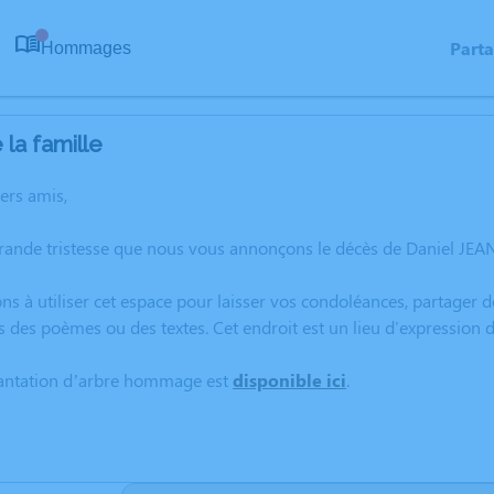
Part
Hommages
0
la famille
hers amis,
grande tristesse que nous vous annonçons le décès de Daniel JE
ns à utiliser cet espace pour laisser vos condoléances, partager
s des poèmes ou des textes. Cet endroit est un lieu d'expressi
lantation d’arbre hommage est
disponible ici
.