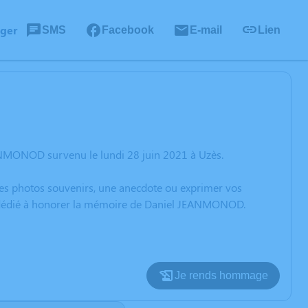
ager
SMS
Facebook
E-mail
Lien
ANMONOD survenu le lundi 28 juin 2021 à Uzès.
 des photos souvenirs, une anecdote ou exprimer vos
on dédié à honorer la mémoire de Daniel JEANMONOD.
Je rends hommage