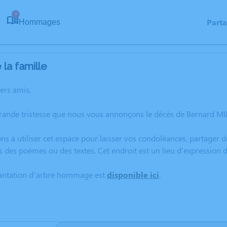
4
Part
Hommages
la famille
hers amis,
grande tristesse que nous vous annonçons le décès de Bernard M
ns à utiliser cet espace pour laisser vos condoléances, partager
s des poèmes ou des textes. Cet endroit est un lieu d'expression
lantation d’arbre hommage est
disponible ici
.