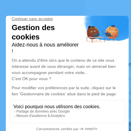
Déroulé de
Les inform
Activez une aler
Recevoir une aler
Je veux êtr