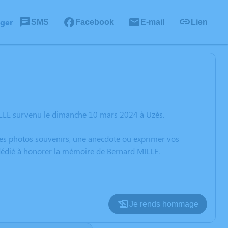
ager
SMS
Facebook
E-mail
Lien
ILLE survenu le dimanche 10 mars 2024 à Uzès.
 des photos souvenirs, une anecdote ou exprimer vos
 dédié à honorer la mémoire de Bernard MILLE.
Je rends hommage