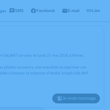
ager
SMS
Facebook
E-mail
Lien
ph GALANT survenu le lundi 25 mai 2026 à Nîmes.
 des photos souvenirs, une anecdote ou exprimer vos
n dédié à honorer la mémoire d’André Joseph GALANT.
Je rends hommage