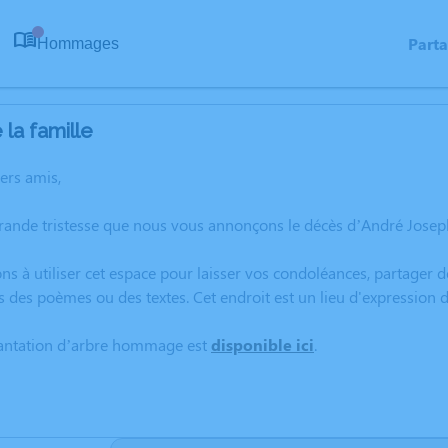
Part
Hommages
0
la famille
hers amis,
grande tristesse que nous vous annonçons le décès d’André Jose
ns à utiliser cet espace pour laisser vos condoléances, partager
s des poèmes ou des textes. Cet endroit est un lieu d'expressio
lantation d’arbre hommage est
disponible ici
.