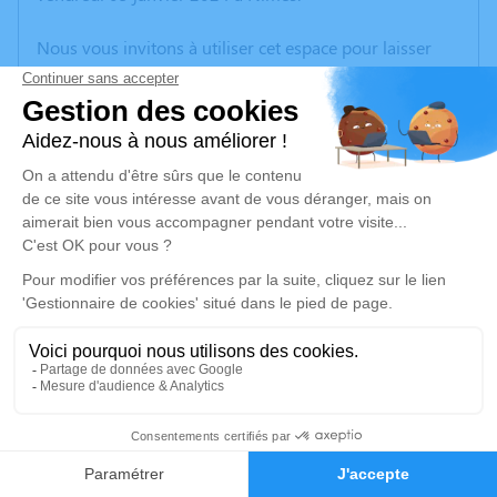
Nous vous invitons à utiliser cet espace pour laisser
vos condoléances, partager des photos souvenirs, une
anecdote ou exprimer vos pensées à travers des
poèmes ou des textes. Cet endroit est un lieu
d'expression dédié à honorer la mémoire d’Alain
BURGER.
Un service de plantation d’arbre hommage est
disponible ici
.
Je rends hommage
Cérémonie civile
mercredi 10 janvier 2024 à 14h30
12
Cimetière d'Uzès
Faire-part
Hommages
Chemin du Peiroulet