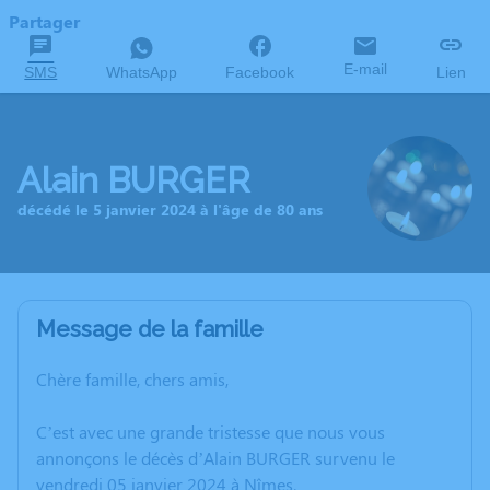
Partager
E-mail
SMS
WhatsApp
Facebook
Lien
Alain BURGER
décédé le 5 janvier 2024 à l'âge de 80 ans
Message de la famille
Chère famille, chers amis,
C’est avec une grande tristesse que nous vous
annonçons le décès d’Alain BURGER survenu le
vendredi 05 janvier 2024 à Nîmes.